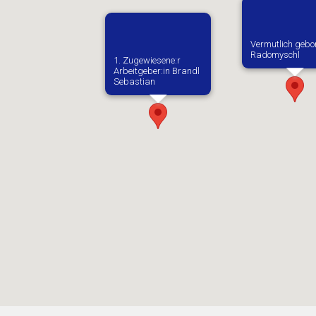
Vermutlich gebo
Radomyschl
1. Zugewiesene:r
Arbeitgeber:in​ Brandl
Sebastian