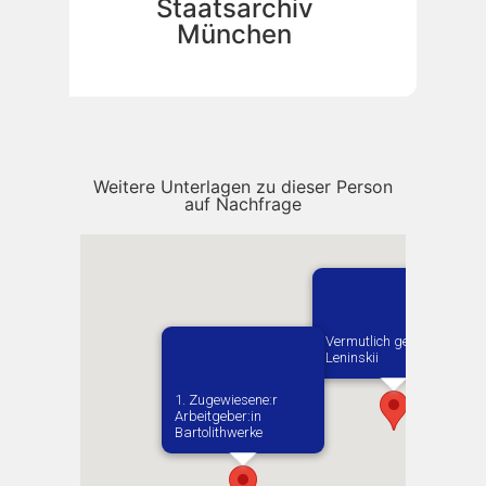
Staatsarchiv
München
Weitere Unterlagen zu dieser Person
auf Nachfrage
Vermutlich geboren in
Leninskii
1. Zugewiesene:r
Arbeitgeber:in​
Bartolithwerke