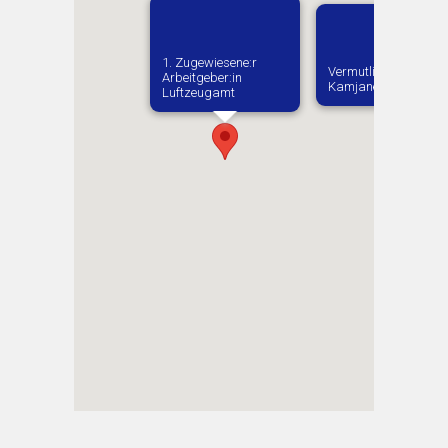
1. Zugewiesene:r
Vermutlich geboren i
Arbeitgeber:in​
Kamjanez-Podilskyi
Luftzeugamt