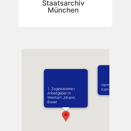
Staatsarchiv
München
Vermutlich gebore
1. Zugewiesene:r
Kamjanka
Arbeitgeber:in​
Wenhart Johann,
Bauer