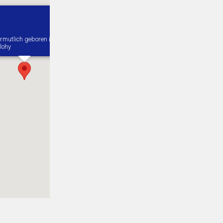
rmutlich geboren in
lohy