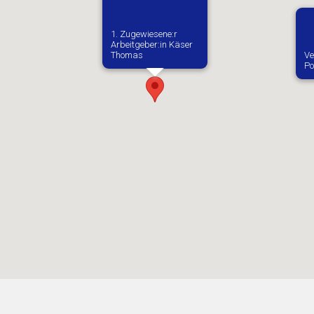
1. Zugewiesene:r
Arbeitgeber:in​ Käser
Thomas
Ve
Po