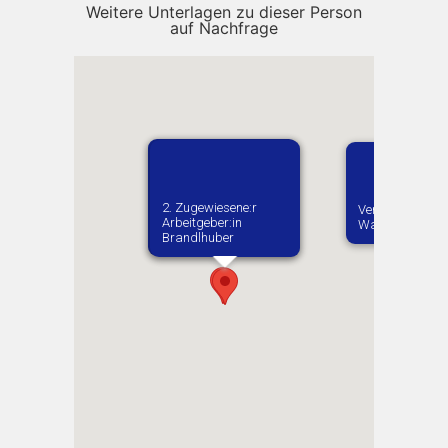
Weitere Unterlagen zu dieser Person
auf Nachfrage
1. Zugewiesene:r
2. Zugewiesene:r
Vermutlich gebo
Arbeitgeber:in​ Gut
Arbeitgeber:in​
Wasyliwka
Heinrichsruh
Brandlhuber