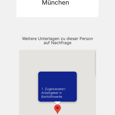
München
Weitere Unterlagen zu dieser Person
auf Nachfrage
Vermutlich
Lobkovichi
1. Zugewiesene:r
Arbeitgeber:in​
Bartolithwerke