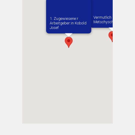
Vermutlich geboren in
1. Zugewiesene:r
Metschyschtschiw
Arbeitgeber:in​ Kobold
Josef