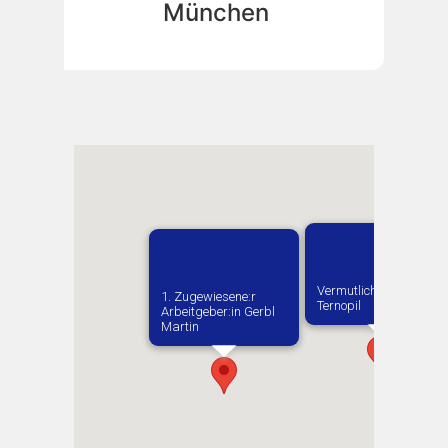
München
Vermutlich geboren in
1. Zugewiesene:r
Ternopil
Arbeitgeber:in​ Gerbl
Martin