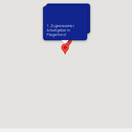
Vermutlich geboren in
1. Zugewiesene:r
Stare Sedlo
Arbeitgeber:in​
Fliegerhorst