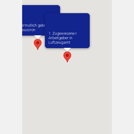
Vermutlich geboren in
Mouscron
1. Zugewiesene:r
Arbeitgeber:in​
Luftzeugamt