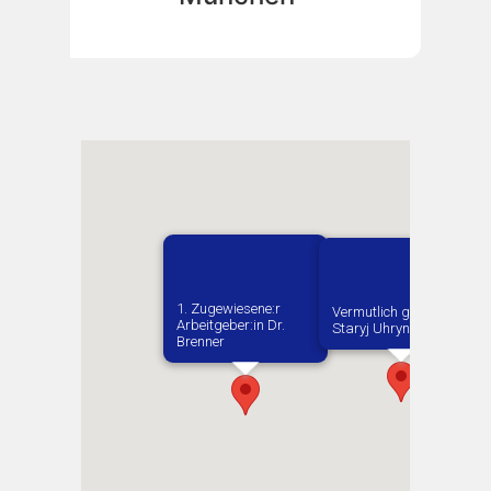
1. Zugewiesene:r
Vermutlich geboren in
Arbeitgeber:in​ Dr.
Staryj Uhryniw
Brenner