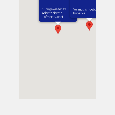
1. Zugewiesene:r
Vermutlich geboren in
Arbeitgeber:in​
Boberka
Hofmeier Josef