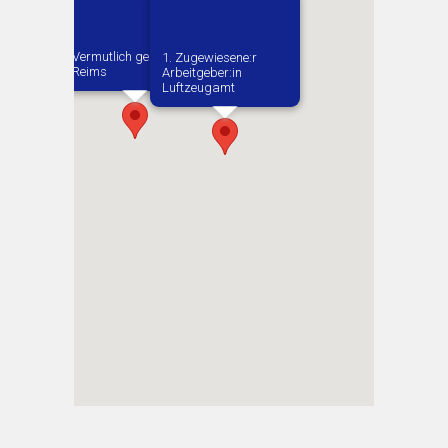
Vermutlich geboren in
1. Zugewiesene:r
Reims
Arbeitgeber:in​
Luftzeugamt