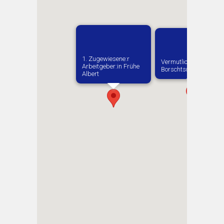
1. Zugewiesene:r
Vermutlich geboren in
Arbeitgeber:in​ Frühe
Borschtschiw
Albert