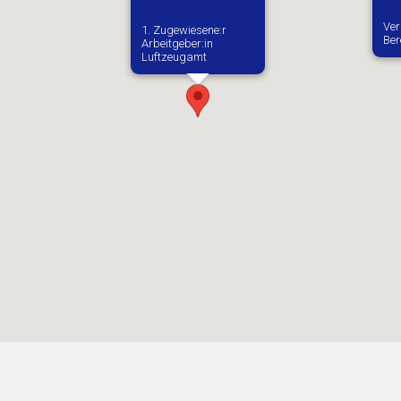
Ver
1. Zugewiesene:r
Ber
Arbeitgeber:in​
Luftzeugamt