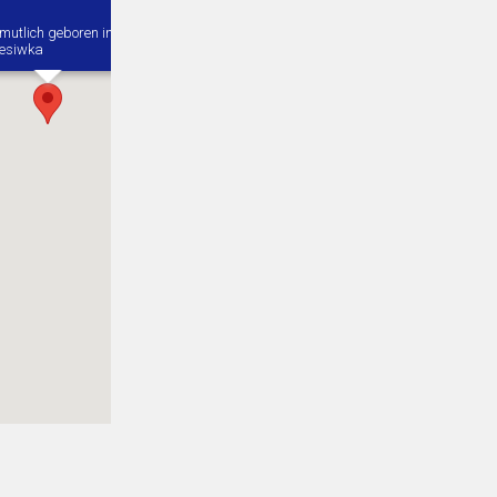
mutlich geboren in
esiwka