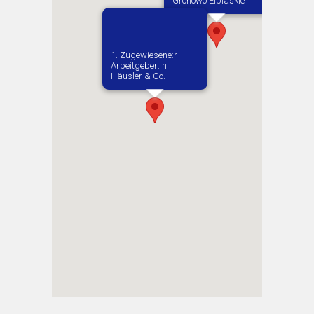
Gronowo Elblaskie
1. Zugewiesene:r
Arbeitgeber:in​
Häusler & Co.