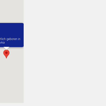
lich geboren in
ivka