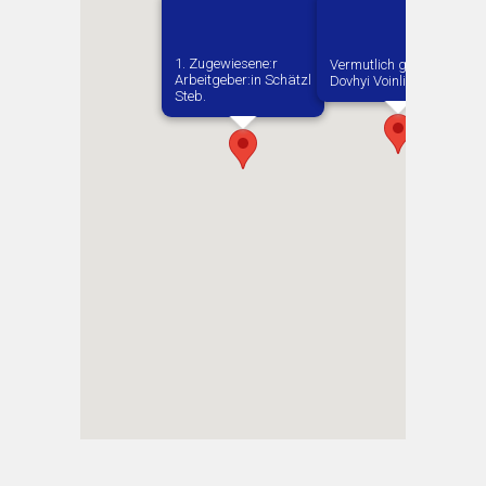
1. Zugewiesene:r
Vermutlich geboren in
Arbeitgeber:in​ Schätzl
Dovhyi Voinliv
Steb.