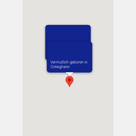
1. Zugewiesene:r
Arbeitgeber:in​
Bartolithwerke
Vermutlich geboren in
Conegliano