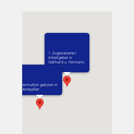
1. Zugewiesene:r
Arbeitgeber:in​
Gebhard u. Hörmann,
Brauerei
Vermutlich geboren in
Montpellier