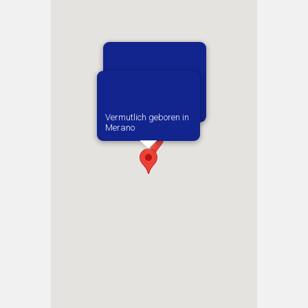
1. Zugewiesene:r
Arbeitgeber:in​ Mair
Sebastian
Vermutlich geboren in
Merano