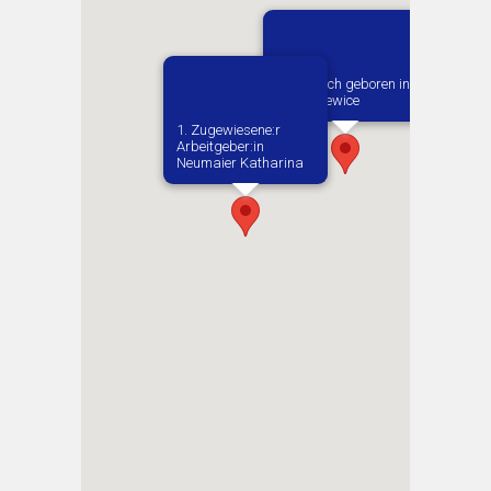
Vermutlich geboren in
Godaszewice
1. Zugewiesene:r
Arbeitgeber:in​
Neumaier Katharina