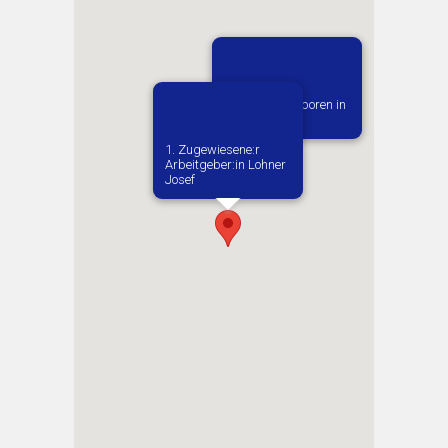
Vermutlich geboren in
Krotoszyn
1. Zugewiesene:r
Arbeitgeber:in​ Lohner
Josef