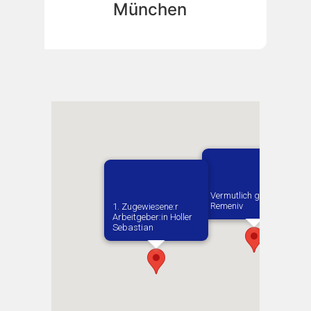
München
Vermutlich geboren in
Remeniv
1. Zugewiesene:r
Arbeitgeber:in​ Holler
Sebastian