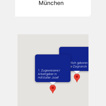
München
Vermutlich geboren in
Barcza-Zagnansk
1. Zugewiesene:r
Arbeitgeber:in​
Hofstaller Josef