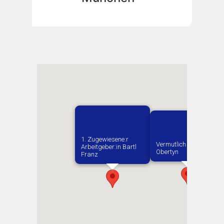
1. Zugewiesene:r
Vermutlich geboren in
Arbeitgeber:in​ Bartl
Obertyn
Franz