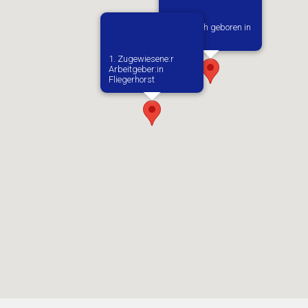
Vermutlich geboren in
Lodz
1. Zugewiesene:r
Arbeitgeber:in​
Fliegerhorst