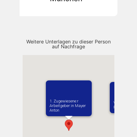
Weitere Unterlagen zu dieser Person
auf Nachfrage
1. Zugewiesene:r
Vermutlich ge
Arbeitgeber:in​ Mayer
Potash
Anton