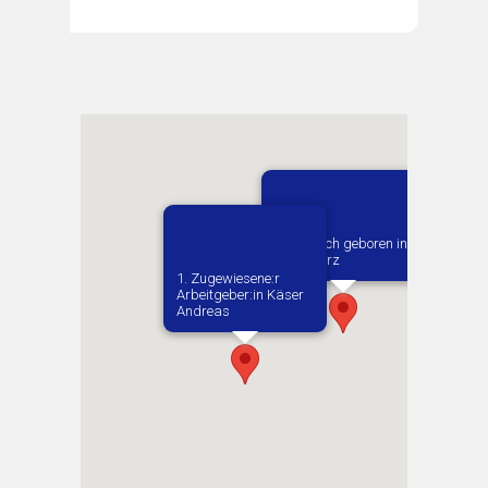
Vermutlich geboren in
Przedborz
1. Zugewiesene:r
Arbeitgeber:in​ Käser
Andreas