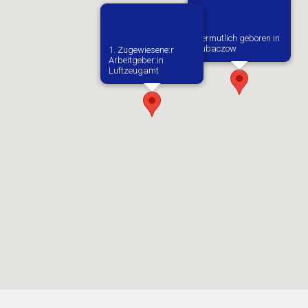
Vermutlich geboren in
Lubaczow
1. Zugewiesene:r
Arbeitgeber:in​
Luftzeugamt