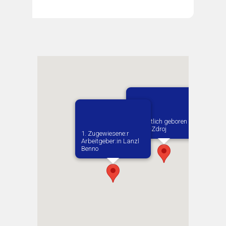
Vermutlich geboren in
Busko-Zdroj
1. Zugewiesene:r
Arbeitgeber:in​ Lanzl
Benno