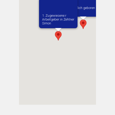
Vermutlich geboren in
Kielce
1. Zugewiesene:r
Arbeitgeber:in​ Zehtner
Simon