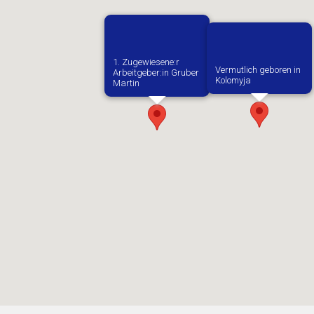
1. Zugewiesene:r
Vermutlich geboren in
Arbeitgeber:in​ Gruber
Kolomyja
Martin