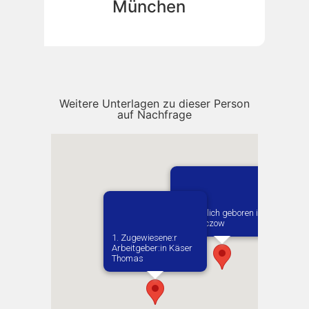
München
Weitere Unterlagen zu dieser Person
auf Nachfrage
Vermutlich geboren in
Gowarczow
1. Zugewiesene:r
Arbeitgeber:in​ Käser
Thomas