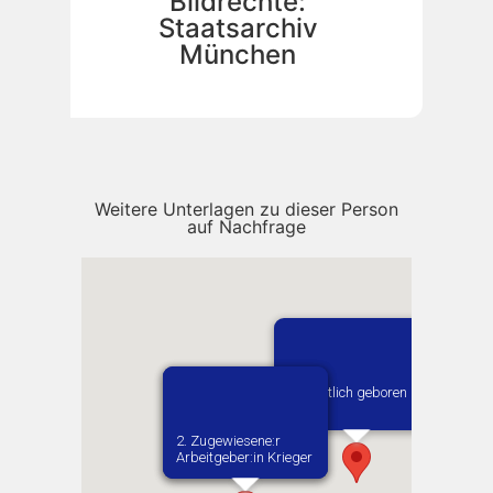
Bildrechte:
Staatsarchiv
München
Weitere Unterlagen zu dieser Person
auf Nachfrage
Vermutlich geboren in
Kielce
1. Zugewiesene:r
2. Zugewiesene:r
Arbeitgeber:in​ Rampf
Arbeitgeber:in​ Krieger