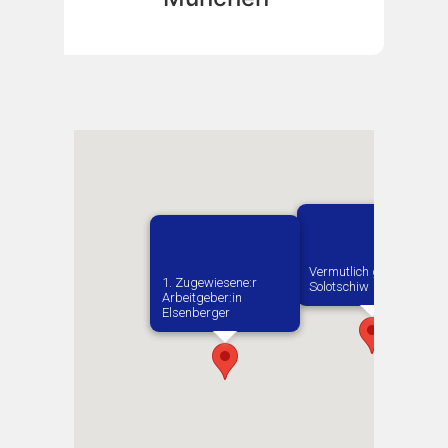
Vermutlich geboren in
1. Zugewiesene:r
Solotschiw
Arbeitgeber:in​
Elsenberger