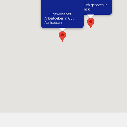
Vermutlich geboren in
Zagnansk
1. Zugewiesene:r
Arbeitgeber:in​ Gut
Aufhausen