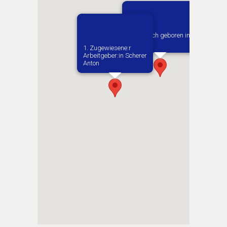
Vermutlich geboren in
Slupia
1. Zugewiesene:r
Arbeitgeber:in​ Scherer
Anton