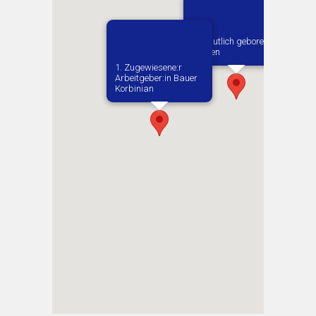
Vermutlich geboren in
Zwolen
1. Zugewiesene:r
Arbeitgeber:in​ Bauer
Korbinian