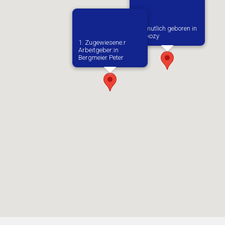
Vermutlich geboren in
Dwikozy
1. Zugewiesene:r
Arbeitgeber:in​
Bergmeier Peter