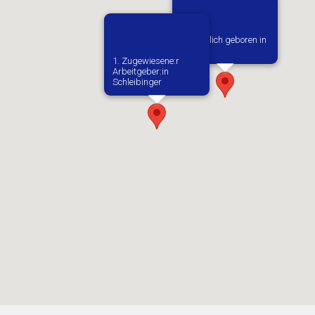
Vermutlich geboren in
Kielce
1. Zugewiesene:r
Arbeitgeber:in​
Schleibinger