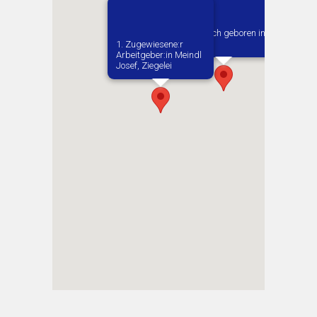
Vermutlich geboren in
Krakow
1. Zugewiesene:r
Arbeitgeber:in​ Meindl
Josef, Ziegelei