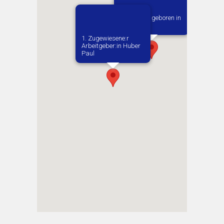
Vermutlich geboren in
Burzenin
1. Zugewiesene:r
Arbeitgeber:in​ Huber
Paul