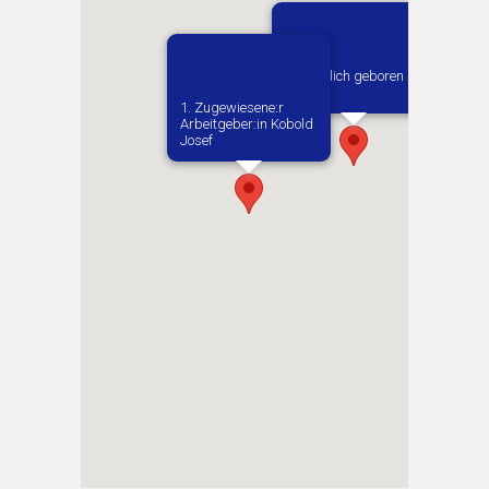
Vermutlich geboren in
Kielce
1. Zugewiesene:r
Arbeitgeber:in​ Kobold
Josef