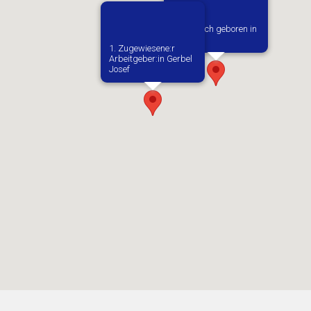
Vermutlich geboren in
Secemin
1. Zugewiesene:r
Arbeitgeber:in​ Gerbel
Josef