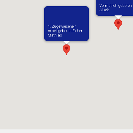
Vermutlich geboren 
Sluzk
1. Zugewiesene:r
Arbeitgeber:in​ Eicher
Mathias