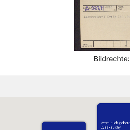
Bildrechte
Vermutlich gebore
Lyaskavichy