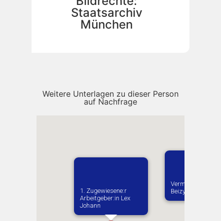
Bildrechte:
Staatsarchiv
München
Weitere Unterlagen zu dieser Person
auf Nachfrage
Vermutlich gebore
1. Zugewiesene:r
Beizymivka
Arbeitgeber:in​ Lex
Johann