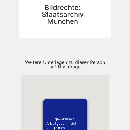
Bildrechte:
Staatsarchiv
München
Weitere Unterlagen zu dieser Person
auf Nachfrage
1. Zugewiesene:r
2. Zugewiesene:r
Arbeitgeber:in​ Zollner
Arbeitgeber:in​ Gut
Adam
Zengermoos